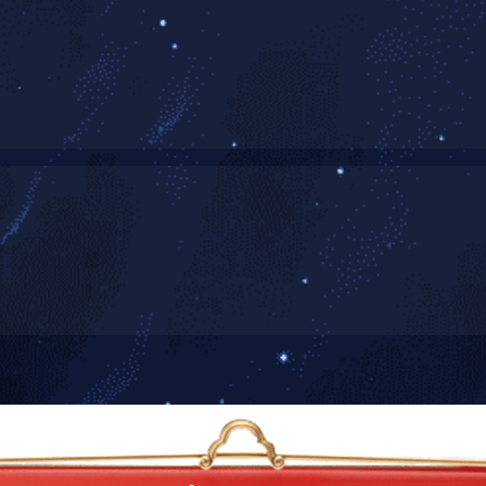
乐鱼登录平台-新闻排行
时间：2025-09-10 06:27:08 点击次数：
564
在中国北车诞生。据北车介绍，这套完全拥有自主知识产权系统能解决城市
没，用一套排水能力为2立方米／秒的线立方米的积水排走。”中国北车济
管道这个卡脖子的部分，而普通排水系统，无论泵房如何改进，但重力排
不会发生管道拥堵和系统瘫痪等普通排水系统发生的事情。更方便的是，这
桥下安装这种设施，仅需要4亿多的投入，如暂时无法对既有地下管网和
内，真空机组流量直接决定排积水流量）