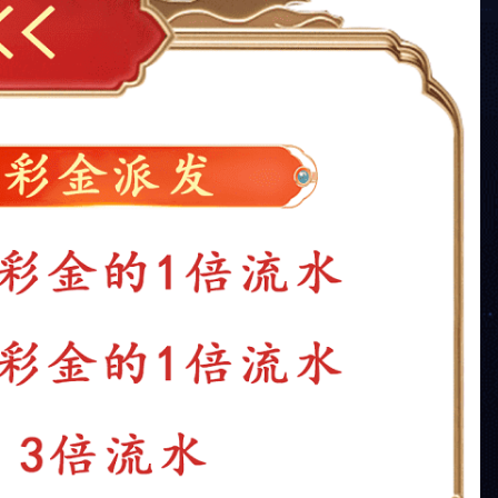
，从而影响积水的排放效率。
电子邮箱
admin@youweb.com